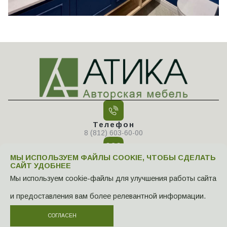
Телефон
8 (812) 603-60-00
МЫ ИСПОЛЬЗУЕМ ФАЙЛЫ COOKIE, ЧТОБЫ СДЕЛАТЬ
САЙТ УДОБНЕЕ
Мы используем cookie-файлы для улучшения работы сайта
Адрес
194100, г. Санкт-Петербург, ул.
и предоставления вам более релевантной информации.
Новолитовская, д.15, лит. А, офис А-218А
Политика конфиденциальности
Политика использования Cookies
СОГЛАСЕН
Сайт сделан компанией Инкертинг